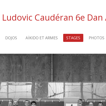
o Ludovic Caudéran 6e
Dan
DOJOS
AÏKIDO ET ARMES
STAGES
PHOTOS